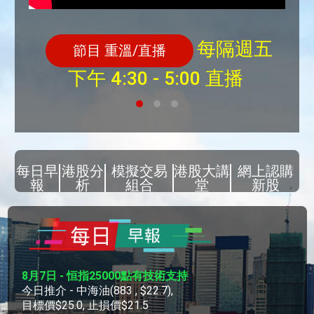
每隔週五
節目 重溫/直播
下午 4:30 - 5:00 直播
每日早
港股分
模擬交易
港股大講
網上認購
報
析
組合
堂
新股