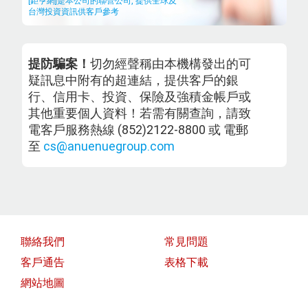
[鉅亨網]是本公司的聯營公司, 提供全球及
台灣投資資訊供客戶參考
提防騙案！
切勿經聲稱由本機構發出的可
疑訊息中附有的超連結，提供客戶的銀
行、信用卡、投資、保險及強積金帳戶或
其他重要個人資料！若需有關查詢，請致
電客戶服務熱線 (852)2122-8800 或 電郵
至
cs@anuenuegroup.com
聯絡我們
常見問題
客戶通告
表格下載
網站地圖