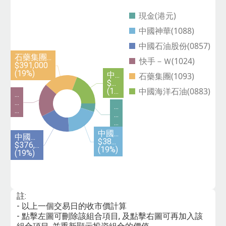
現金(港元)
中國神華(1088)
中國石油股份(0857)
石藥集團...
快手－Ｗ(1024)
$391,000
(19%)
中...
石藥集團(1093)
$...
中國海洋石油(0883)
(1...
...
...
...
...
...
...
中國...
中國...
$38...
$376,...
(19%)
(19%)
註:
- 以上一個交易日的收市價計算
- 點擊左圖可刪除該組合項目, 及點擊右圖可再加入該