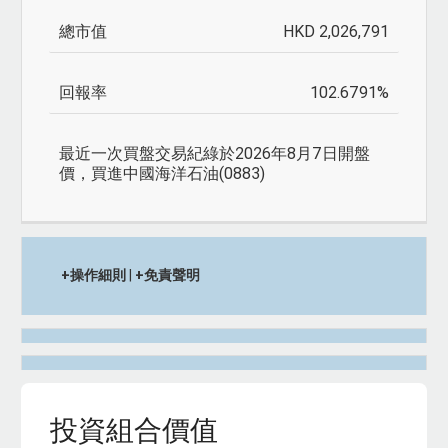
次
開
總
回
HKD 2,026,791
買
倉
市
報
盤
值
值
率
交
102.6791%
易
紀
綠
於2026年8月7日開盤
價，買進中國海洋石油(0883)
+操作細則
|
+免責聲明
投資組合價值