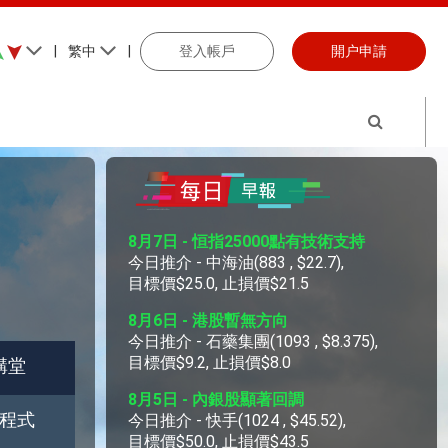
|
繁中
|
登入帳戶
開户申請
講堂
程式