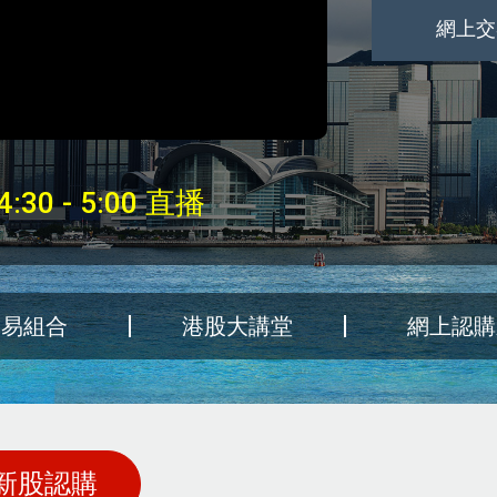
網上交
0 - 5:00 直播
交易組合
港股大講堂
網上認購
新股認購