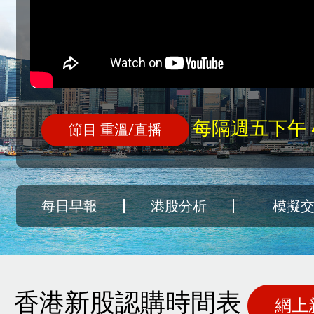
每隔週五下午 4:3
節目 重溫/直播
每日早報
港股分析
模擬
香港新股認購時間表
網上