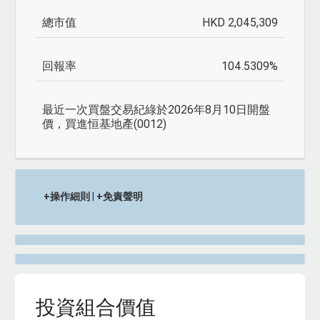
次
開
總
回
HKD 2,045,309
買
倉
市
報
盤
值
值
率
交
104.5309%
易
紀
綠
於2026年8月10日開盤
價，買進恒基地產(0012)
+操作細則
|
+免責聲明
投資組合價值