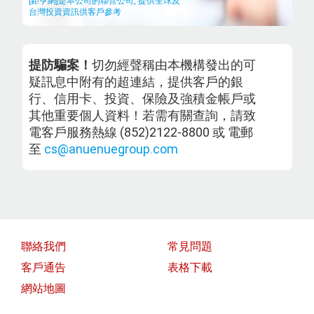
[鉅亨網]是本公司的聯營公司, 提供全球及
台灣投資資訊供客戶參考
提防騙案！
切勿經聲稱由本機構發出的可
疑訊息中附有的超連結，提供客戶的銀
行、信用卡、投資、保險及強積金帳戶或
其他重要個人資料！若需有關查詢，請致
電客戶服務熱線 (852)2122-8800 或 電郵
至
cs@anuenuegroup.com
聯絡我們
常見問題
客戶通告
表格下載
網站地圖