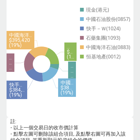
現金(港元)
中國石油股份(0857)
快手－Ｗ(1024)
中國海洋...
石藥集團(1093)
$395,420
(19%)
...
中國海洋石油(0883)
$...
恒基地產(0012)
(1...
...
...
...
...
...
...
中國...
快手...
$38...
$384,...
(19%)
(19%)
註:
- 以上一個交易日的收市價計算
- 點擊左圖可刪除該組合項目, 及點擊右圖可再加入該