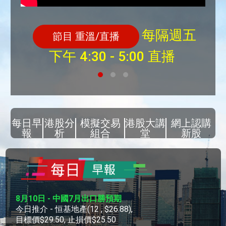
每隔週五
節目 重溫/直播
下午 4:30 - 5:00 直播
每日早
港股分
模擬交易
港股大講
網上認購
報
析
組合
堂
新股