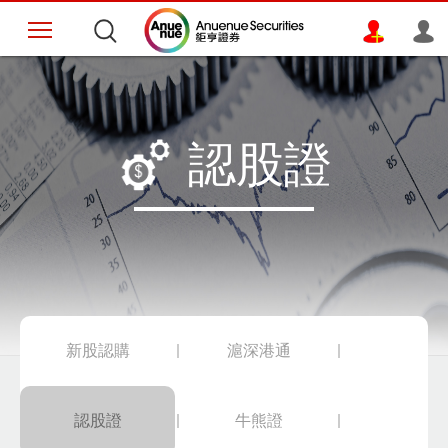
認股證
新股認購
滬深港通
認股證
牛熊證