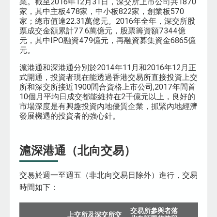
業。截至2016年12月31日，深交所上市公司共1870
家，其中主板478家，中小板822家，創業板570
家；總市值達22.31萬億元。2016年全年，深交所股
票成交金額累計77.6萬億元，股票籌資額7344億
元，其中IPO融資479億元，再融資募集資金6865億
元。
滬港通和深港通分別於2014年11月和2016年12月正
式開通，投資者現在能透過香港交易所直接投資上交
所和深交所接近1900間合資格上市公司,2017年間首
10個月平均日成交都能維持在2千億元以上，良好的
市場深度是有興趣投資內地優質企業，抓緊內地經濟
發展機遇的投資者的強心針。
滬深港通（北向交易）
交易於週一至週五（非北向交易日除外）進行，交易
時間如下：
交易所參與者落
上交所及深交所交