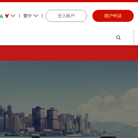
|
繁中
|
登入帳戶
開户申請