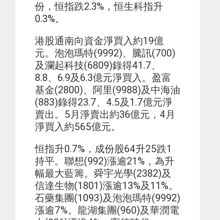
份，恒指跌2.3%，恒生科指升
0.3%。
港股通南向資金淨買入約19億
元。泡泡瑪特(9992)、騰訊(700)
及瀾起科技(6809)錄得41.7、
8.8、6.9及6.3億元淨買入。盈富
基金(2800)、阿里(9988)及中海油
(883)錄得23.7、4.5及1.7億元淨
賣出。5月淨賣出約36億元，4月
淨買入約565億元。
恒指升0.7%，成份股64升25跌1
持平。聯想(992)漲逾21%，為升
幅最大藍籌。舜宇光學(2382)及
信達生物(1801)漲逾13%及11%。
石藥集團(1093)及泡泡瑪特(9992)
漲逾7%。龍湖集團(960)及華潤電