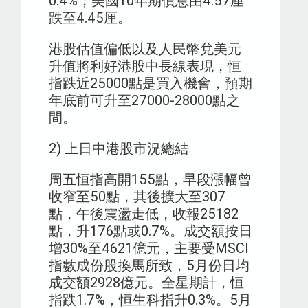
0.4%；美國10年期債息由4.57厘
跌至4.45厘。
港股估值偏低以及人民幣兌美元
升值將利好港股中長線表現，恒
指跌近25000點是買入機會，預期
年底前可升至27000-28000點之
間。
2) 上日中港股市況總結
周五恒指高開155點，早段漲幅曾
收窄至50點，其後擴大至307
點，午後震盪走低，收報25182
點，升176點或0.7%。成交額按日
增30%至4621億元，主要受MSCI
指數成份股換馬所致，5月份日均
成交額2928億元。全星期計，恒
指跌1.7%，恒生科指升0.3%。5月