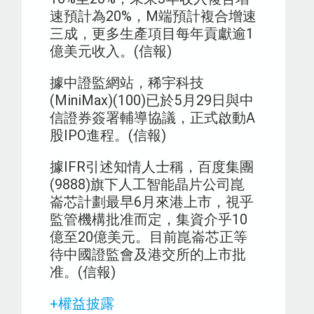
速預計為20%，M端預計複合增速
三成，更多生產項目每年貢獻逾1
億美元收入。(信報)
據中證監網站，稀宇科技
(MiniMax)(100)已於5月29日與中
信證券簽署輔導協議，正式啟動A
股IPO進程。(信報)
據IFR引述知情人士稱，百度集團
(9888)旗下人工智能晶片公司崑
崙芯計劃最早6月來港上市，視乎
監管機構批准而定，集資介乎10
億至20億美元。目前崑崙芯正等
待中國證監會及港交所的上市批
准。(信報)
+權益披露