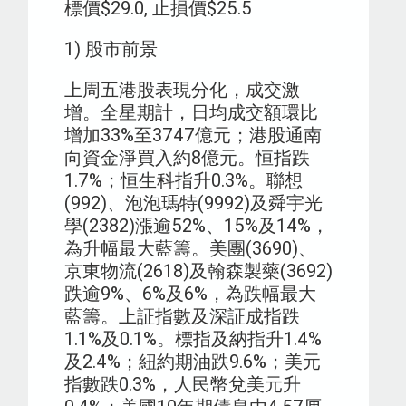
標價$29.0, 止損價$25.5
1) 股市前景
上周五港股表現分化，成交激
增。全星期計，日均成交額環比
增加33%至3747億元；港股通南
向資金淨買入約8億元。恒指跌
1.7%；恒生科指升0.3%。聯想
(992)、泡泡瑪特(9992)及舜宇光
學(2382)漲逾52%、15%及14%，
為升幅最大藍籌。美團(3690)、
京東物流(2618)及翰森製藥(3692)
跌逾9%、6%及6%，為跌幅最大
藍籌。上証指數及深証成指跌
1.1%及0.1%。標指及納指升1.4%
及2.4%；紐約期油跌9.6%；美元
指數跌0.3%，人民幣兌美元升