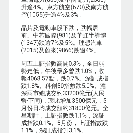
升逾4%。東方航空(670)及南方航
空(1055)升逾4%及3%。
晶片及電動車股下跌，跌幅居
前。中芯國際(981)及華虹半導體
(1347)跌逾7%及5%。理想汽車
(2015)及蔚來(9866)跌逾4%。
周五上証指數高開0.3%，全日弱
勢走低，午後最多曾跌1.0%，收
報4068.57點，跌0.7%。深証成指
跌1.8%。科創50指數跌5.0%。滬
深兩市總成交約33200億元(人民
幣·下同)，環比增加3500億元，5
月份日均成交額約31800億元。全
星期計，上証指數跌1.1%，深証
成指跌0.1%。5月份，上証指數跌
1.1%，深証成指升3.1%。