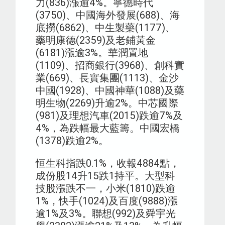
力(836)漲逾4%。寧德時代
(3750)、中國海外發展(688)、海
底撈(6862)、中生製藥(1177)、
藥明康德(2359)及老鋪黃金
(6181)漲逾3%。華潤置地
(1109)、招商銀行(3968)、創科實
業(669)、長實集團(1113)、金沙
中國(1928)、中國神華(1088)及藥
明生物(2269)升逾2%。中芯國際
(981)及理想汽車(2015)跌逾7%及
4%，為跌幅最大藍籌。中國宏橋
(1378)跌逾2%。
恒生科指跌0.1%，收報4884點，
成份股14升15跌1持平。大型科
技股漲跌不一，小米(1810)跌逾
1%，快手(1024)及百度(9888)漲
逾1%及3%。聯想(992)及舜宇光