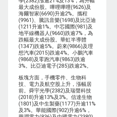
學(2382)漲逾21%及13%，為升幅
最大成份股。嗶哩嗶哩(9626)及
海爾智家(6690)升逾2%。攜程
(9961)、騰訊音樂(1698)及比亞迪
(1211升逾1%。中芯國際(981)及
地平線機器人(9660)跌逾7%，為
跌幅最大成份股。華虹半導體
(1347)跌逾5%。蔚來(9866)及理
想汽車(2015)跌逾4%。小鵬汽車
(9868)及零跑汽車(9863)跌逾
3%。比亞迪電子(285)跌逾2%。
板塊方面，手機零件、生物科
技、電力及航空股上升，漲幅居
前。舜宇光學(2382)及瑞聲科技
(2018)升逾13%及3%。信達生物
(1801)及中生製藥(1177)升逾11%
及3%。華能國際(902)升逾6%，
華潤電力(836)及中國電力(2380)